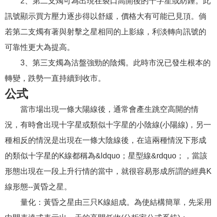
2、第二支燭可為出現在裂口高開後的十字星或紡錘。此
訊號顯示買方壓力逐步得以舒緩，價格大有可能已見頂。倘
若第二支燭有著與射擊之星相同的上影線，利淡轉向訊號的
可靠性更大為提高。
3、第三支燭為沽盤強勁的陰燭。此時市況已發生根本的
轉變，跌勢一直持續到收市。
公式
當市場出現一條大陽線後，通常會產生跳空高開的情
況，有時會出現十字星或類似十字星的小陰線(小陽線)，另一
種相反的情況是出現在一條大陰線後，在這兩種情況下形成
的類似十字星的K線都稱為&ldquo；星型線&rdquo；，當該
形態出現在一段上升行情的當中，就很容易形成所謂的經典K
線形態--黃昏之星。
量化：黃昏之星由三只K線組成。為使結構簡單，先采用