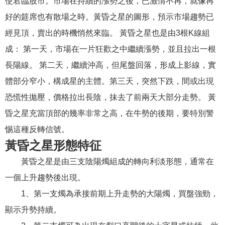
使君臨股市。市場在持續的漲勢之後，已激情不再，就像再
好的筵席也有散場之時。黃昏之星的圖形，預示市場趨勢已
經見頂，賣出的時機悄然來臨。 黃昏之星也是由3根K線組
成： 第一天，市場在一片狂歡之中繼續漲勢，並且拉出一根
長陽線。 第二天，繼續沖高，但尾盤回落，形成上影線，實
體部分窄小，構成星的主體。第三天，突然下跌，間或出現
恐慌性拋壓，價格拉出長陰，抹去了前兩天大部分走勢。 黃
昏之星充當頂部的幾率非常之高，在牛勢的後期，要特別警
惕這種反轉信號。
黃昏之星形態特征
黃昏之星是由三支陰陽燭組成的轉向利淡形態，通常在
一個上升趨勢後出現。
1、第一支燭為承接前期上升走勢的大陽燭，買盤強勁，
顯示升勢持續。