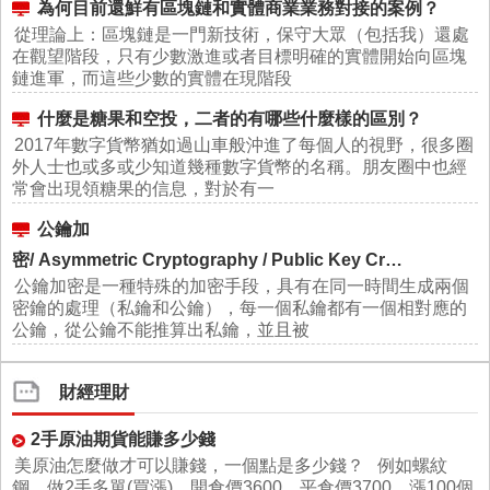
為何目前還鮮有區塊鏈和實體商業業務對接的案例？
從理論上：區塊鏈是一門新技術，保守大眾（包括我）還處
在觀望階段，只有少數激進或者目標明確的實體開始向區塊
鏈進軍，而這些少數的實體在現階段
什麼是糖果和空投，二者的有哪些什麼樣的區別？
2017年數字貨幣猶如過山車般沖進了每個人的視野，很多圈
外人士也或多或少知道幾種數字貨幣的名稱。朋友圈中也經
常會出現領糖果的信息，對於有一
公鑰加
密/ Asymmetric Cryptography / Public Key Cr…
公鑰加密是一種特殊的加密手段，具有在同一時間生成兩個
密鑰的處理（私鑰和公鑰），每一個私鑰都有一個相對應的
公鑰，從公鑰不能推算出私鑰，並且被
財經理財
2手原油期貨能賺多少錢
美原油怎麼做才可以賺錢，一個點是多少錢？ 例如螺紋
鋼，做2手多單(買漲)，開倉價3600，平倉價3700，漲100個