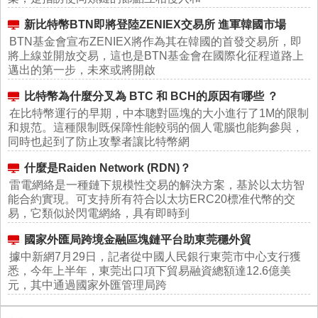
新比特幣BTN即將登陸ZENIEX交易所 進軍韓國市場
BTN基金會宣布ZENIEX將作為其在韓國的首發交易所，即
將上線並開放交易，這也是BTN基金會在國際化征程道路上
邁出的第一步，未來或將開啟
比特幣為什麼分叉為 BTC 和 BCH的原因有哪些 ？
在比特幣運行的早期，中本聰對區塊的大小進行了1M的限制
和規范。這種限制既保障性能較弱的個人電腦也能夠參與，
同時也起到了防止攻擊者讓比特幣網
什麼是Raiden Network (RDN)？
雷電網絡是一種鏈下規模性交易的解決方案，基於以太坊智
能合約實現。可支持所有符合以太坊ERC20標准代幣的交
易，它類似於閃電網絡，具有即時到
國家外匯局跨境金融區塊鏈平台助東莞穩外貿
據中新網7月29日，記者從中國人民銀行東莞市中心支行獲
悉，今年上半年，東莞出口項下貿易融資總額達12.6億美
元，其中通過國家外匯管理局跨