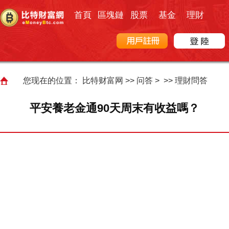
首頁
區塊鏈
股票
基金
理財
您现在的位置：
比特财富网
>>
问答
> >>
理財問答
平安養老金通90天周末有收益嗎？