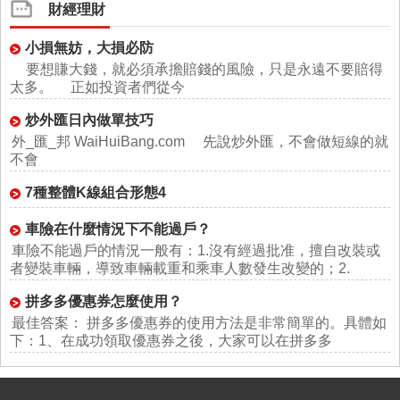
財經理財
小損無妨，大損必防
要想賺大錢，就必須承擔賠錢的風險，只是永遠不要賠得
太多。 正如投資者們從今
炒外匯日內做單技巧
外_匯_邦 WaiHuiBang.com 先說炒外匯，不會做短線的就
不會
7種整體K線組合形態4
車險在什麼情況下不能過戶？
車險不能過戶的情況一般有：1.沒有經過批准，擅自改裝或
者變裝車輛，導致車輛載重和乘車人數發生改變的；2.
拼多多優惠券怎麼使用？
最佳答案： 拼多多優惠券的使用方法是非常簡單的。具體如
下：1、在成功領取優惠券之後，大家可以在拼多多