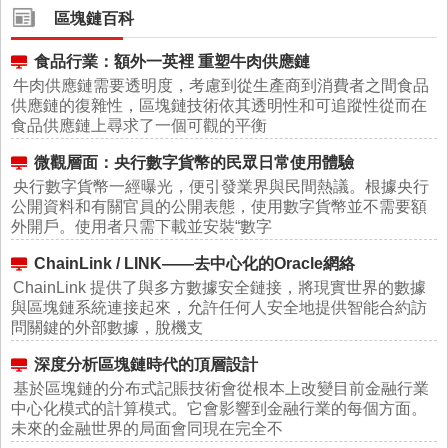
區塊鏈百科
食品行業：額外一英裡 重塑牛肉供應鏈
牛肉供應鏈需要透明度，考慮到從生產商到消費者之間食品
供應鏈的復雜性，區塊鏈技術依其透明性和可追蹤性從而在
食品供應鏈上尋求了一個可觀的平衡
微觀層面：央行數字貨幣的民眾日常使用體驗
央行數字貨幣一經曝光，便引發業界與民間熱議。根據央行
公開資料和有關官員的公開表態，使用數字貨幣並不需要額
外開戶。使用者只需下載並安裝“數字
ChainLink / LINK——去中心化的Oracle網絡
ChainLink 提供了與多方數據安全鏈接，將現實世界的數據
與區塊鏈系統連接起來，允許任何人安全地提供智能合約訪
問關鍵的外部數據，脫機支
深度分析區塊鏈時代的頂層設計
基於區塊鏈的分布式記賬技術會從根本上改變目前金融行業
中心化模式的計算模式。它會影響到金融行業的每個方面。
未來的金融世界的局面會同現在完全不