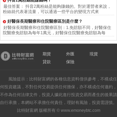
抖音2萬粉絲能賺錢嗎？
最佳答案： 抖音2萬粉絲是能夠賺錢的。對於運營者來說，
粉絲就代表著流量，可以通過一些平台的變現方式來
好醫保長期醫療和住院醫療區別是什麼？
好醫保長期醫療和住院醫療區別：1.免賠額不同，好醫保住
院醫療免賠額為每年1萬元，好醫保住院醫療免賠額為每
期貨
外匯
現貨
貸款
保險
風險提示：比特財富網的各種信息資料僅供參考，不構成任
何投資建議，不對任何交易提供任何擔保，亦不構成任何邀約，
不作為任何法律文件，投資人據此進行投資交易而產生的後果請
自行承擔，本網站不承擔任何責任，理財有風險，投資需謹慎。
比特財富網 版權所有 © www.emoneybtc.com