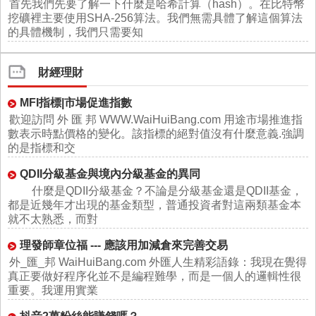
首先我們先要了解一下什麼是哈希計算（hash）。在比特幣
挖礦裡主要使用SHA-256算法。我們無需具體了解這個算法
的具體機制，我們只需要知
財經理財
MFI指標|市場促進指數
歡迎訪問 外 匯 邦 WWW.WaiHuiBang.com 用途市場推進指
數表示時點價格的變化。該指標的絕對值沒有什麼意義.強調
的是指標和交
QDII分級基金與境內分級基金的異同
什麼是QDII分級基金？不論是分級基金還是QDII基金，
都是近幾年才出現的基金類型，普通投資者對這兩類基金本
就不太熟悉，而對
理發師章位福 --- 應該用加減倉來完善交易
外_匯_邦 WaiHuiBang.com 外匯人生精彩語錄：我現在覺得
真正要做好程序化並不是編程難學，而是一個人的邏輯性很
重要。我運用實業