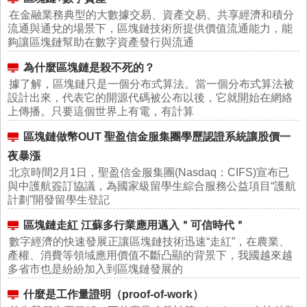
在金融業務典型的大數據交易、資產交易、共享經濟和積分
流通與通兌的場景下，區塊鏈技術所提供價值流通能力，能
夠讓區塊鏈幫助在數字資產發行與流通
為什麼區塊鏈是殺不死的？
據了解，區塊鏈只是一個分布式算法。當一個分布式算法被
設計出來，代表它的開源代碼被公布以後，它就開始在網絡
上傳播。只要這個世界上有電，有計算
區塊鏈做幣OUT 聖盈信金服集團學歷認證系統讓股價一
夜暴漲
北京時間2月1日，聖盈信金服集團(Nasdaq：CIFS)宣布已
與中護航簽訂協議，為國家級留學生綜合服務公益項目“護航
計劃”開發留學生登記
區塊鏈走紅 江蘇多行業應用邁入＂可信時代＂
數字經濟的快速發展正讓區塊鏈技術迅速“走紅”，在農業、
產權、消費等領域應用價值不斷凸顯的背景下，我國越來越
多省市也是紛紛加入到區塊鏈發展的
什麼是工作量證明（proof-of-work）