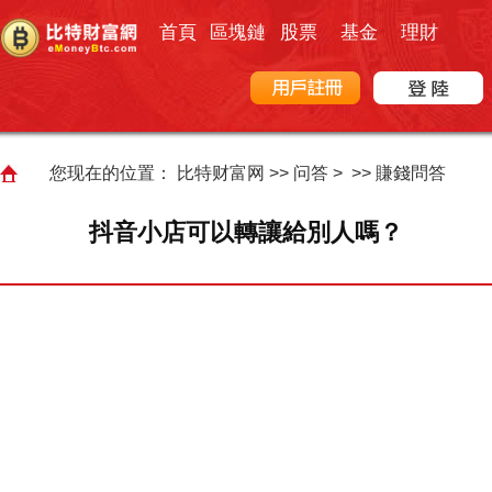
首頁
區塊鏈
股票
基金
理財
您现在的位置：
比特财富网
>>
问答
> >>
賺錢問答
抖音小店可以轉讓給別人嗎？