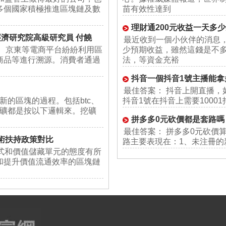
多個國家積極推進區塊鏈及數
苗有效性達到
理財通200元收益一天多
經濟研究院高級研究員 付饒
最近收到一個小伙伴的消息，
、京東等電商平台紛紛利用區
少預期收益，雖然這錢是不
商品等進行溯源。消費者通過
法，等資金充裕
抖音一個抖音1號主播能拿
最佳答案： 抖音上開直播，
新的區塊的過程。包括btc、
抖音1號在抖音上需要1000
W挖礦都是按以下邏輯來。挖礦
拼多多0元砍價都是套路嗎
最佳答案： 拼多多0元砍價
技術扶持政策對比
路主要表現在：1、未注冊的
式和價值儲藏單元的態度有所
和提升價值流通效率的區塊鏈