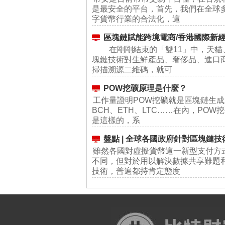
是最安全的平台，首先，我們在全球
字貨幣行業的合法化，這
區塊鏈賦能跨境電商/香港國際新
在剛剛結束的「雙11」中，天貓
塊鏈技術對生鮮產品、奢侈品、進口
掃描溯源二維碼，就可
POW挖礦原理是什麼？
工作量證明POW挖礦就是區塊鏈生成
BCH、ETH、LTC……在內，PO
是這樣的，系
盤點 | 全球各國政府針對區塊鏈
雖然各國對虛擬貨幣這一新型支付方
不同，但對於用以解決數據共享難題
技術，普遍都持肯定態度