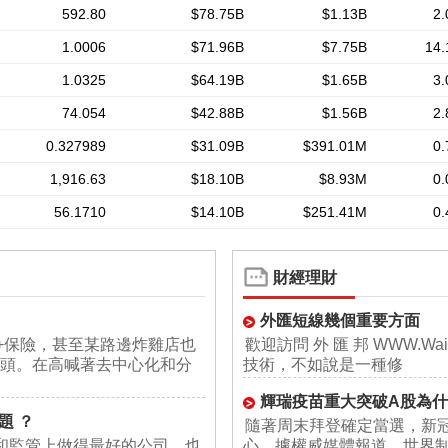
財經理財
外匯短線幾個重要方面
+保險，甚至某路邊炸雞店也
歡迎訪問 外 匯 邦 WWW.W
噱頭。在高喊著去中心化和分
技術，不如說是一種修
輝瑞疫苗重大突破A股為
題 ？
隨著周末拜登確定當選，新
和監管上做得最好的公司，也
心。據權威媒體報道，世界制