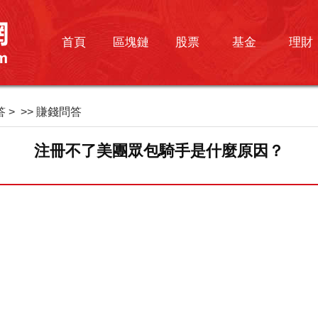
首頁
區塊鏈
股票
基金
理財
答
> >>
賺錢問答
注冊不了美團眾包騎手是什麼原因？