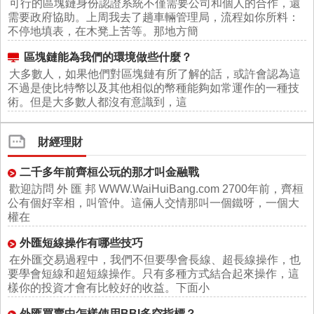
可行的區塊鏈身份認證系統不僅需要公司和個人的合作，還
需要政府協助。上周我去了趟車輛管理局，流程如你所料：
不停地填表，在木凳上苦等。那地方簡
區塊鏈能為我們的環境做些什麼？
大多數人，如果他們對區塊鏈有所了解的話，或許會認為這
不過是使比特幣以及其他相似的幣種能夠如常運作的一種技
術。但是大多數人都沒有意識到，這
財經理財
二千多年前齊桓公玩的那才叫金融戰
歡迎訪問 外 匯 邦 WWW.WaiHuiBang.com 2700年前，齊桓
公有個好宰相，叫管仲。這倆人交情那叫一個鐵呀，一個大
權在
外匯短線操作有哪些技巧
在外匯交易過程中，我們不但要學會長線、超長線操作，也
要學會短線和超短線操作。只有多種方式結合起來操作，這
樣你的投資才會有比較好的收益。下面小
外匯買賣中怎樣使用BBI多空指標？