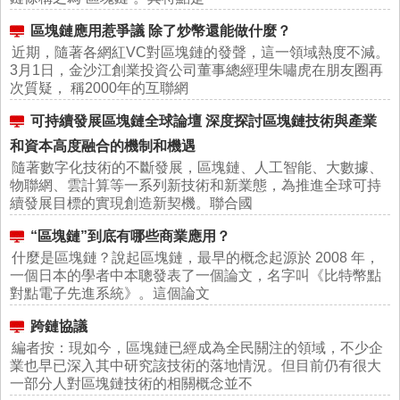
區塊鏈應用惹爭議 除了炒幣還能做什麼？
近期，隨著各網紅VC對區塊鏈的發聲，這一領域熱度不減。
3月1日，金沙江創業投資公司董事總經理朱嘯虎在朋友圈再
次質疑， 稱2000年的互聯網
可持續發展區塊鏈全球論壇 深度探討區塊鏈技術與產業
和資本高度融合的機制和機遇
隨著數字化技術的不斷發展，區塊鏈、人工智能、大數據、
物聯網、雲計算等一系列新技術和新業態，為推進全球可持
續發展目標的實現創造新契機。聯合國
“區塊鏈”到底有哪些商業應用？
什麼是區塊鏈？說起區塊鏈，最早的概念起源於 2008 年，
一個日本的學者中本聰發表了一個論文，名字叫《比特幣點
對點電子先進系統》。這個論文
跨鏈協議
編者按：現如今，區塊鏈已經成為全民關注的領域，不少企
業也早已深入其中研究該技術的落地情況。但目前仍有很大
一部分人對區塊鏈技術的相關概念並不