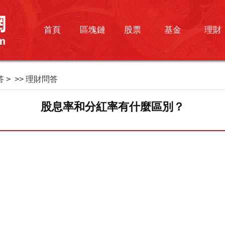
首頁
區塊鏈
股票
基金
理財
答
> >>
理財問答
股息率和分紅率有什麼區別？