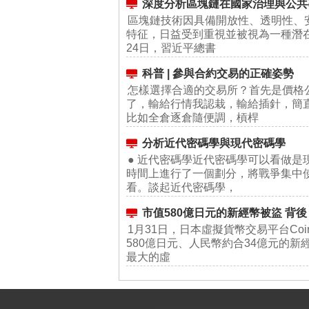
深度分析區塊鏈在國家治理與公共
區塊鏈技術因具備開放性、透明性、
特征，日益受到重視並被視為一種潛在的
24日，習近平總書
科普 | 參與合約交易的正確姿勢
怎樣選擇合適的交易所？首先是價格
了，輸給行情我認栽，輸給插針，簡
比如全倉逐倉隨便調，槓桿
分析近代密碼學與現代密碼學
● 近代密碼學近代密碼學可以看做是
時間上進行了一個劃分，將戰爭集中
看。談起近代密碼學，
市值580億日元的新經幣被盜 背
1月31日，日本虛擬貨幣交易平台Coi
580億日元、人民幣約合34億元的
最大的虛