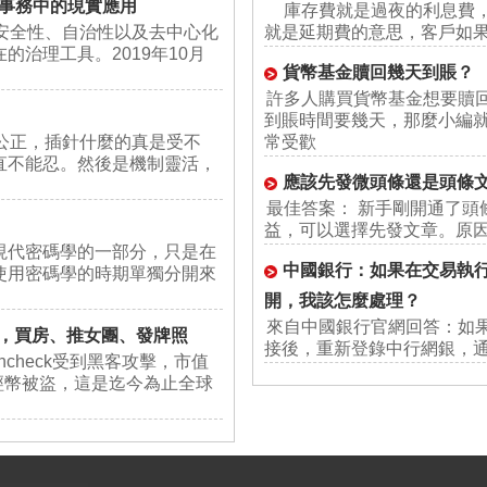
事務中的現實應用
庫存費就是過夜的利息費，
安全性、自治性以及去中心化
就是延期費的意思，客戶如
治理工具。2019年10月
貨幣基金贖回幾天到賬？
許多人購買貨幣基金想要贖
到賬時間要幾天，那麼小編就
公正，插針什麼的真是受不
常受歡
直不能忍。然後是機制靈活，
應該先發微頭條還是頭條
最佳答案： 新手剛開通了頭
益，可以選擇先發文章。原因
現代密碼學的一部分，只是在
中國銀行：如果在交易執
使用密碼學的時期單獨分開來
開，我該怎麼處理？
來自中國銀行官網回答：如
後，買房、推女團、發牌照
接後，重新登錄中行網銀，通過
ncheck受到黑客攻擊，市值
新經幣被盜，這是迄今為止全球