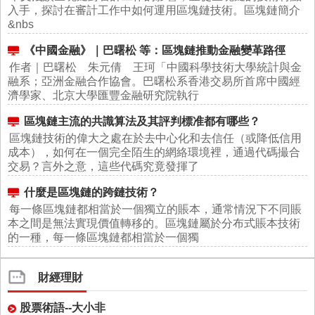
入手，探討在審計工作中如何運用區塊鏈技術。區塊鏈簡介
&nbs
《中國金融》｜巴曙松 等：區塊鏈推動金融變革路徑
作者｜巴曙松 朱元倩 王珂「中國科學技術大學統計與金
融系；亞洲金融合作協會。巴曙松系香港交易所首席中國經
濟學家、北京大學匯豐金融研究院執行
區塊鏈主流的共識算法及其評判標准都有哪些？
區塊鏈技術的偉大之處在於去中心化和去信任（或降低信用
成本），如何在一個完全陌生的網絡環境裡，通過代碼撮合
交易？言外之意，這些代碼究竟發揮了
什麼是區塊鏈的跨鏈技術？
每一條區塊鏈都相當於一個獨立的賬本，通常情況下不同賬
本之間是無法實現價值轉移的。區塊鏈屬於分布式賬本技術
的一種，每一條區塊鏈都相當於一個獨
財經理財
股票術語--大小非