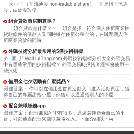
大小非 （非流通股 non-tradable share） 非是指非流通
股，由於股改使
組合貸款買房劃算嗎？
組合貸款是什麼？ 組合是指，符合個人住房商業性
貸款條件的借款人又同時繳存住房公積金的，在辦理個人住
房商業貸款的同時
外匯技術分析最常用的5個技術指標
外_匯_邦 WaiHuiBang.com 外匯技術指標分析大全外匯交易
中有哪些常用的技術指標？ 外匯交易時投資者經常會使用一
些技術
備用金七夕活動有什麼獎品？
最佳答案： 你可以在備用金首頁活動入口進入活動頁面，獲
得自己的專屬甜蜜小屋，然後可以通過給別人的小屋
配音兼職賺錢app
最佳答案： 配音兼職APP有很多，通過選擇適合自己的平
台，可以通過配音來賺取兼職收入。下面介紹以下兩