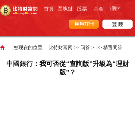
首頁
區塊鏈
股票
基金
理財
您现在的位置：
比特财富网
>>
问答
> >>
精選問答
中國銀行：我可否從“查詢版”升級為“理財
版”？