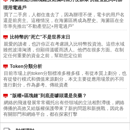
理用電過戶
買了二手房，人都住進去了，因為辦理不便，電卡的用戶名
還是前房主。這種情況，在海澱區將成為歷史。海澱區在全
市率先推出“不動產登記+用電過戶”
比特幣的“死亡”不是世界末日
親愛的讀者，也許你正在考慮跳入比特幣投資池。這些水域
雖然波濤洶湧，但顯得溫暖而誘人。他們在很多方面。在制
定任何重要的資金之前，幫助您定位前
Token分類分析
目前市場上的token分類標准多種多樣，有從本質上劃分，也
有從發行模式和價值來源劃分，本文主要從應用場景的不同
進行劃分，作為參考。傳統資產
“版權+區塊鏈”到底是噱頭還是良藥？
網絡的飛速發展常常襯托出有些領域的立法相對滯後，網絡
傳播的高效又給版權保護帶來了新的問題和新挑戰，因此各
有關部門和網絡平台，都在探索打擊