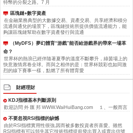
特幣的分裂之路。7 月
區塊鏈+數字資產
在金融業務典型的大數據交易、資產交易、共享經濟和積分
流通與通兌的場景下，區塊鏈技術所提供價值流通能力，能
夠讓區塊鏈幫助在數字資產發行與流通
（MyDFS）夢幻體育“游戲”能否給游戲界的帶來一場革
命？
世界杯的熱浪已經伴隨著夏季的溫度不斷攀升，綠茵場上的
快意激情席卷全球。而與之相伴的是：世界杯競彩也如同激
烈的線下賽事一樣，點燃了所有體育愛
財經理財
KDJ指標基本判斷原則
歡迎訪問 外 匯 邦 WWW.WaiHuiBang.com １、一般而言
不要忽視RSI指標的缺憾
由於RSI指標實用性很強,因而被多數投資者所喜愛。雖然
RSI指標有可以領先其它技術指標提前發出買入或賣出信號