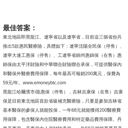
最佳答案：
東北地區即黑龍江、遼寧省以及遼寧省，目前這三個省份共
推出5款惠民醫療險，具體如下：遼寧沈陽全民保（停售）、
遼寧大連工惠保（停售）、工遼寧省錦州惠錦保（在售）惠
錦保由太平洋財險和中華聯合財險聯合承保，可提供醫保內
和醫保外醫療費用保障，每年最高可報銷200萬元，保費為
59元/年。www.emoneybtc.com
黑龍江哈爾濱市i龍惠保（停售），吉林吉康保（在售）吉康
保是目前東北地區首款省級補充醫療險，只要是參加吉林省
基本醫保的參保人就能投保，一年68元就能獲得200醫療費
用保障，包含醫保內住院醫療費用和特定藥品費用保障。丹