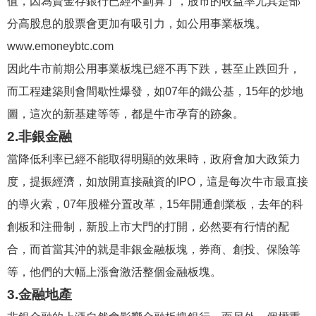
值，因為資金存銀行已經不劃算了，股市的收益率尤其是部
分高股息的股票會更加有吸引力，如公用事業板塊。
www.emoneybtc.com
因此牛市前期公用事業板塊已經不再下跌，甚至止跌回升，
而工程建築則會間歇性爆發，如07年的鐵公基，15年的炒地
圖，這次的新基建等等，都是牛市孕育的跡象。
2.非銀金融
當降低利率已經不能取得明顯的效果時，政府會加大政策力
度，提振經濟，如放開直接融資的IPO，這是每次牛市最直接
的導火索，07年股權分置改革，15年開通創業板，去年的科
創板和注冊制，新股上市大門的打開，必然要有行情的配
合，而首當其沖的就是非銀金融板塊，券商、創投、保險等
等，他們的大幅上漲會激活整個金融板塊。
3.金融地產