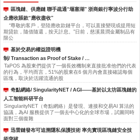
區塊鏈、供應鏈 聯手疏通“堰塞湖” 浙商銀行寧波分行助
企應收賬款“應收盡收”
“尊敬的客戶，登陸應收款鏈平台，可以直接變現或提用短
期貸款，隨借隨還，按天計息。”日前，慈溪晨潤金屬制品有
限公
基於交易的權益證明機
制/ Transaction as Proof of Stake / …
TaPOS 為股東們提供了一個長效機制來直接批准他們的代表
的行為，平均而言，51%的股東在6 個月內會直接確認每個
區塊，取決於活躍流通的股
奇點網絡/ SingularityNET / AGI——基於以太坊區塊鏈的
人工智能科研平台
SingularityNET（奇點網絡）是發現、連接和交易AI 算法的
協議，為AI 服務提供了一個去中心化的全球市場，試圖同時
面對三個復雜
迅雷鏈發布可追溯隱私保護技術 率先實現區塊鏈安全技
術突破