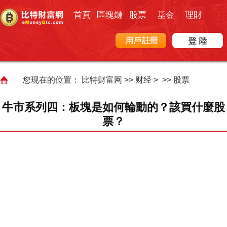
首頁
區塊鏈
股票
基金
理財
您现在的位置：
比特财富网
>>
财经
> >>
股票
牛市系列四：板塊是如何輪動的？該買什麼股
票？