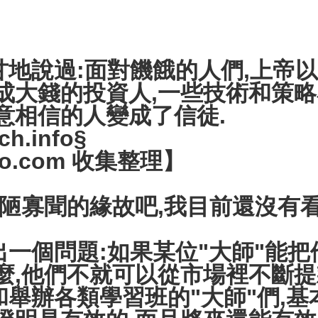
地說過:面對饑餓的人們,上帝以
成大錢的投資人,一些技術和策
意相信的人變成了信徒.
h.info§
dao.com 收集整理】
寡聞的緣故吧,我目前還沒有看
一個問題:如果某位"大師"能
麼,他們不就可以從市場裡不斷提款
舉辦各類學習班的"大師"們,基