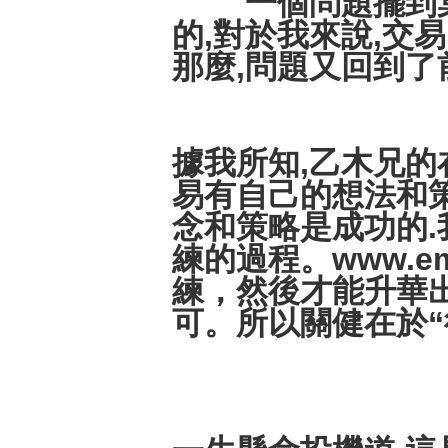
一個問題擺到桌面
的,對於我來說,交
那麼,問題又回到了
據我所知,乙木兄的
易有自己的想法和策
念和策略是成功的
練的過程。www.e
練，然後才能升華出
可。所以關健在於“