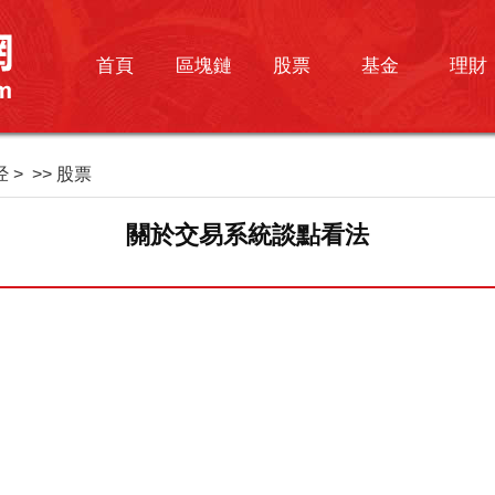
首頁
區塊鏈
股票
基金
理財
经
> >>
股票
關於交易系統談點看法