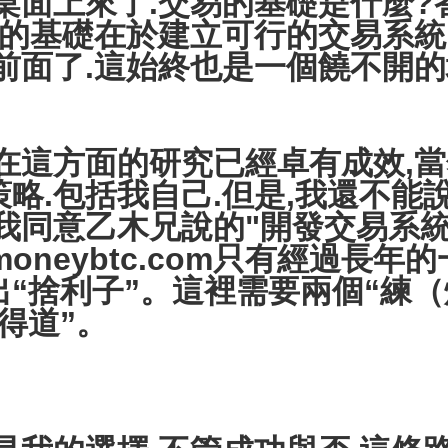
上來了.交易的基礎是什麼?
易的基礎在於建立可行的交易系統
前面了.這始終也是一個饒不開的
在這方面的研究已經卓有成效,當
略.包括我自己.但是,我還不能
.我同意乙木兄說的"開發交易系
moneybtc.com只有經過長
“捨利子”。這裡需要兩個“練（
得道”。