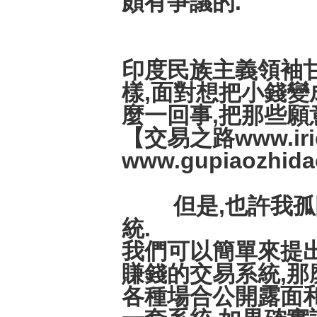
頗有爭議的.
印度民族主義領袖甘
樣,面對想把小錢變
麼一回事,把那些願
【交易之路www.iric
www.gupiaozhi
但是,也許我孤陋
統.
我們可以簡單來提出
賺錢的交易系統,那
各種場合公開露面和