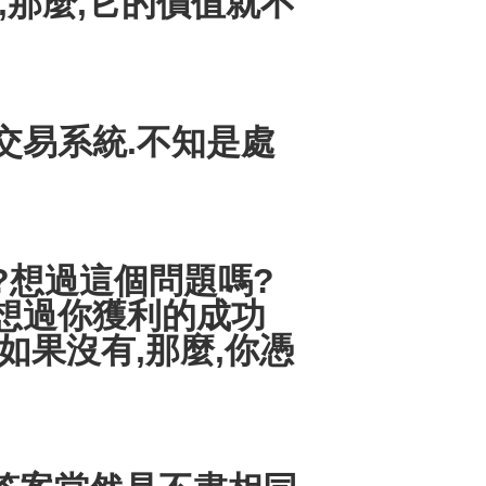
,那麼,它的價值就不
易系統.不知是處
?想過這個問題嗎?
想過你獲利的成功
如果沒有,那麼,你憑