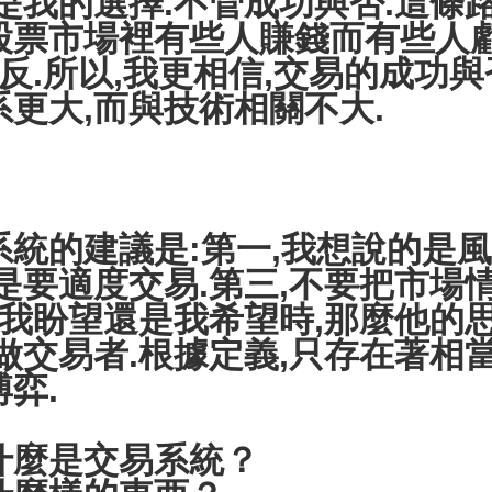
是我的選擇.不管成功與否.這條
票市場裡有些人賺錢而有些人虧錢
逆反.所以,我更相信,交易的成功
更大,而與技術相關不大.
統的建議是:第一,我想說的是
是要適度交易.第三,不要把市場
,我盼望還是我希望時,那麼他的
做交易者.根據定義,只存在著相
弈.
什麼是交易系統？