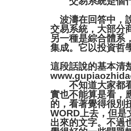
交易系統是個什
波濤在回答中，說
交易系統，大部分
另一種是綜合體系
集成。它以投資哲
這段話說的基本清楚了.
www.gupiaozhi
不知道大家都看過
實也不能算是看，
的，看著覺得很別
WORD上去，但
出來的文字。不過