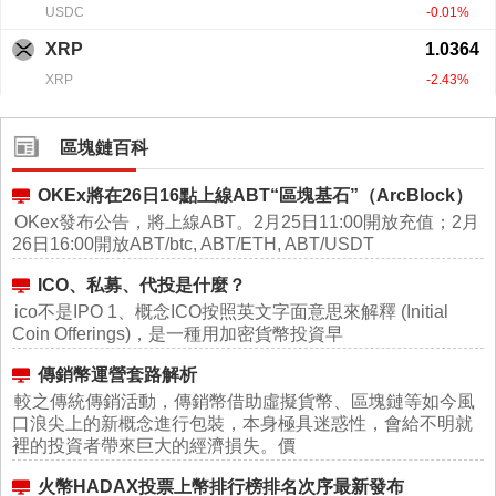
區塊鏈百科
OKEx將在26日16點上線ABT“區塊基石”（ArcBlock）
OKex發布公告，將上線ABT。2月25日11:00開放充值；2月
26日16:00開放ABT/btc, ABT/ETH, ABT/USDT
ICO、私募、代投是什麼？
ico不是IPO 1、概念ICO按照英文字面意思來解釋 (Initial
Coin Offerings)，是一種用加密貨幣投資早
傳銷幣運營套路解析
較之傳統傳銷活動，傳銷幣借助虛擬貨幣、區塊鏈等如今風
口浪尖上的新概念進行包裝，本身極具迷惑性，會給不明就
裡的投資者帶來巨大的經濟損失。價
火幣HADAX投票上幣排行榜排名次序最新發布