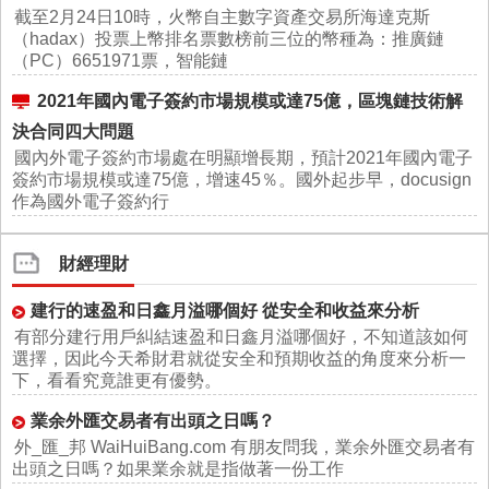
截至2月24日10時，火幣自主數字資產交易所海達克斯
（hadax）投票上幣排名票數榜前三位的幣種為：推廣鏈
（PC）6651971票，智能鏈
2021年國內電子簽約市場規模或達75億，區塊鏈技術解
決合同四大問題
國內外電子簽約市場處在明顯增長期，預計2021年國內電子
簽約市場規模或達75億，增速45％。國外起步早，docusign
作為國外電子簽約行
財經理財
建行的速盈和日鑫月溢哪個好 從安全和收益來分析
有部分建行用戶糾結速盈和日鑫月溢哪個好，不知道該如何
選擇，因此今天希財君就從安全和預期收益的角度來分析一
下，看看究竟誰更有優勢。
業余外匯交易者有出頭之日嗎？
外_匯_邦 WaiHuiBang.com 有朋友問我，業余外匯交易者有
出頭之日嗎？如果業余就是指做著一份工作