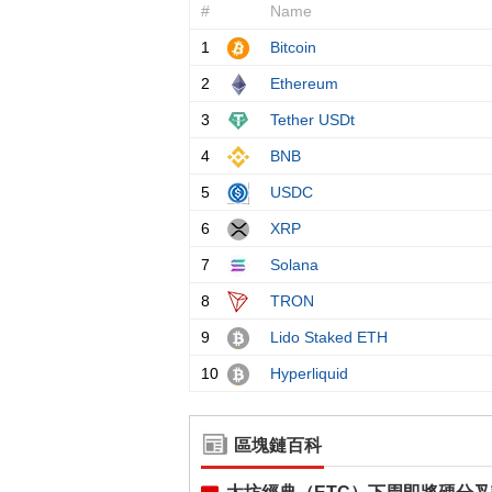
區塊鏈百科