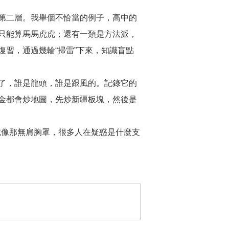
第二層。我舉個不恰當的例子，高中的
只能算馬馬虎虎；還有一類是方法派，
習，通過幾輪“掃雷”下來，知識盲點
了，誰是龍頭，誰是跟風的。記錄它的
金都會炒地圖，先炒新疆板塊，然後是
就像那無肩胸罩，很多人在疑惑是什麼支