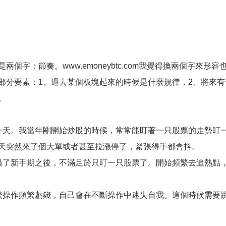
個字：節奏。www.emoneybtc.com我覺得換兩個字來
部分要素：1、過去某個板塊起來的時候是什麼規律，2、將來
。
一天。我當年剛開始炒股的時候，常常能盯著一只股票的走勢盯
天突然來了個大單或者甚至拉漲停了，緊張得手都會抖。
過了新手期之後，不滿足於只盯一只股票了。開始頻繁去追熱點
繁操作頻繁虧錢，自己會在不斷操作中迷失自我。這個時候需要