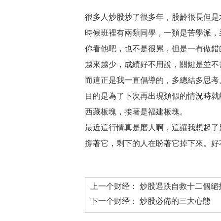
很多人炒股炒了很多年，股齡很長但是
時候班裡有兩類同學，一類是苦學派，
你看他吧，也不是很累，但是一有做錯
越來越少，成績好不用說，關鍵是並不需
而這正是我一直倡導的，多總結多思考
目的是為了下次再出現類似的情況時就
西藏板塊，接著是福建板塊。
最近這行情真是磨人啊，這讓我想起了
撐著它，剩下的人在盼著它掉下來。好
上一个财经：
炒股遇跌自救十二個絕
下一个财经：
炒股必備的三大心態