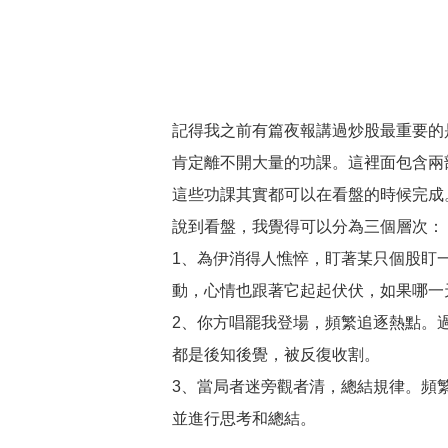
記得我之前有篇夜報講過炒股最重要的是兩
肯定離不開大量的功課。這裡面包含兩
這些功課其實都可以在看盤的時候完成
說到看盤，我覺得可以分為三個層次：
1、為伊消得人憔悴，盯著某只個股盯
動，心情也跟著它起起伏伏，如果哪一
2、你方唱罷我登場，頻繁追逐熱點。
都是後知後覺，被反復收割。
3、當局者迷旁觀者清，總結規律。頻
並進行思考和總結。