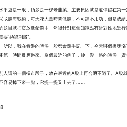
水平還是一般，頂多是一棵老韭菜。主要原因就是還停留在第一
采取題海戰術，每天花大量時間做題，不可謂不用功，但是成績
的題目就把它放進錯題本，然後針對這個知識點有針對性地進行復
要“懸梁刺股”。
。所以，我在看盤的時候一般都會隨手記一下，今天哪個板塊漲
能第一時間反應過來。舉個最近的例子，炒一帶一路的時候，資
別人講的一個樓市段子，放在最近的A股上再合適不過了。A股
不容易掉下來一點，它提一提又上去了……
招