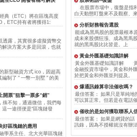
誕生CLO 開發者稱可解決
股票術語--復盤
在股票市場中，復盤是指利
白天動態盯盤來不及觀察、
以太坊經典（ETC）將在區塊高度
O，ETC持有者將獲得1:
分析財務報告選股
能成為黑馬股的股票最根本原
成未來股價狂漲、成為黑馬
凱透露，其實很多虛擬貨幣交
就的黑馬股比比皆是。上
的解決方案大多是回滾，也就
黃金外匯基礎知識詳解
黃金外匯基礎知識詳解 黃
金融投資市場中，黃金和外
的新型融資方式 ico，因超高
於把黃金和外匯並列提及。
了 ” 一幣一別墅 ” 的美
爆通訊錄算非法催收嗎？
最佳答案： 如果只是單純地
上開票”狙擊一票多“銷”
可以算正常。但若是在電話
，殊不知，通過微信，我們每
。這一途徑便是“區塊鏈發
催收的是如何獲取聯系人
最佳答案： 如果是網貸的話
訊錄，因為不授權就沒有辦
解決好區塊鏈的應用
金融學系主任、北大光華區塊鏈