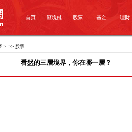
首頁
區塊鏈
股票
基金
理財
经
> >>
股票
看盤的三層境界，你在哪一層？