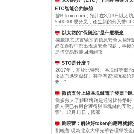
太坊經典（ETC）下周即將硬分叉
ETC智能合約缺陷
據Bitcoin.com，預計在3月3日
5500000硬分叉，產生新的分叉幣CL
以太坊的“保險池”是什麼概念
據騰訊玄武實驗室的信息安全人員宋
易在過程中都出現過安全問題，事後
是將交易數據回溯到攻
STO是什麼？
2017年，基於比特幣、區塊鏈等概念
收益而迅速躥紅。甚至有資深玩家給其編制
夢。”
微信支付上線區塊鏈電子發票 “鏈
當多數人了解區塊鏈是通過比特幣時
個人便已有機會獲得與區塊鏈的互動
票”。12月11日，國家
劉曉蕾：解決好token的應用就
劉曉蕾 現為北京大學光華管理學院