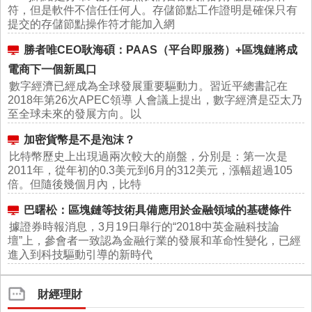
符，但是軟件不信任任何人。存儲節點工作證明是確保只有
提交的存儲節點操作符才能加入網
勝者唯CEO耿海碩：PAAS（平台即服務）+區塊鏈將成
電商下一個新風口
數字經濟已經成為全球發展重要驅動力。習近平總書記在
2018年第26次APEC領導 人會議上提出，數字經濟是亞太乃
至全球未來的發展方向。以
加密貨幣是不是泡沫？
比特幣歷史上出現過兩次較大的崩盤，分別是：第一次是
2011年，從年初的0.3美元到6月的312美元，漲幅超過105
倍。但隨後幾個月內，比特
巴曙松：區塊鏈等技術具備應用於金融領域的基礎條件
據證券時報消息，3月19日舉行的“2018中英金融科技論
壇”上，參會者一致認為金融行業的發展和革命性變化，已經
進入到科技驅動引導的新時代
財經理財