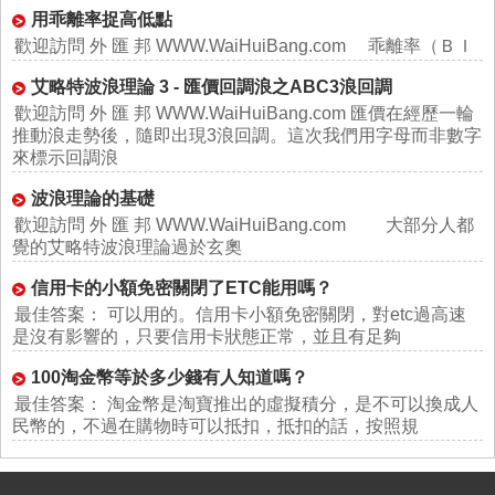
用乖離率捉高低點
歡迎訪問 外 匯 邦 WWW.WaiHuiBang.com 乖離率（ＢＩ
艾略特波浪理論 3 - 匯價回調浪之ABC3浪回調
歡迎訪問 外 匯 邦 WWW.WaiHuiBang.com 匯價在經歷一輪
推動浪走勢後，隨即出現3浪回調。這次我們用字母而非數字
來標示回調浪
波浪理論的基礎
歡迎訪問 外 匯 邦 WWW.WaiHuiBang.com 大部分人都
覺的艾略特波浪理論過於玄奧
信用卡的小額免密關閉了ETC能用嗎？
最佳答案： 可以用的。信用卡小額免密關閉，對etc過高速
是沒有影響的，只要信用卡狀態正常，並且有足夠
100淘金幣等於多少錢有人知道嗎？
最佳答案： 淘金幣是淘寶推出的虛擬積分，是不可以換成人
民幣的，不過在購物時可以抵扣，抵扣的話，按照規