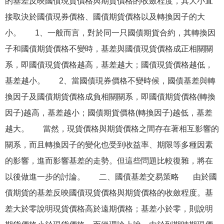
的基差反映國債現貨價格與期貨價格的收斂程度，其大小直
接取決於國債現券價格、國債期貨價格以及轉換因子的大
小。 1、一般而言，對於同一只國債期貨合約，其轉換因
子和國債期貨價格不變時，基差與國債現貨價格成正相關關
系，即國債現貨價格越高，基差越大；國債現貨價格越低，
基差越小。 2、當國債現券價格不變時候，國債基差與轉
換因子及國債期貨價格成負相關關系，即國債期貨價格(轉換
因子)越高，基差越小；國債期貨價格(轉換因子)越低，基差
越大。 當然，現貨價格與期貨價格之間存在著相互影響的
關系，而且轉換因子的變化也受到收益率、期限等多種因素
的影響，進而影響基差的走勢。但這些問題比較復雜，將在
以後做進一步的討論。 二、國債基差交易策略 由於國
債期貨的基差反映國債現貨價格與期貨價格的收斂程度。基
差大於零說明現貨價格高於遠期價格；基差小於零，則說明