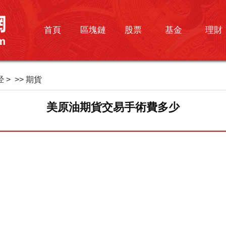
首頁
區塊鏈
股票
基金
理財
经
> >>
期貨
美原油期貨交易手術費多少