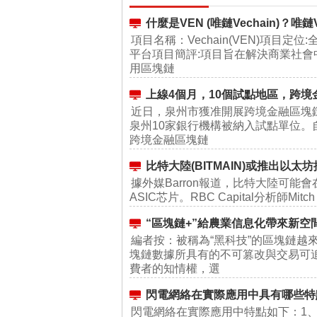
什麼是VEN (唯鏈Vechain)？
項目名稱：Vechain(VEN)項目定
平台項目簡評:項目旨在解決商業社
用區塊鏈
上線4個月，10個試點地區，跨
近日，泉州市獲准開展跨境金融區塊
泉州10家銀行機構被納入試點單位。自
跨境金融區塊鏈
比特大陸(BITMAIN)或推出以太
據外媒Barron報道，比特大陸可能
ASIC芯片。RBC Capital分析師Mitc
“區塊鏈+”給農業信息化帶來新空
編者按：被稱為“黑科技”的區塊鏈越
塊鏈數據所具有的不可篡改與交易可
費者的知情權，選
閃電網絡在實際應用中具有哪些特
閃電網絡在實際應用中特點如下：1