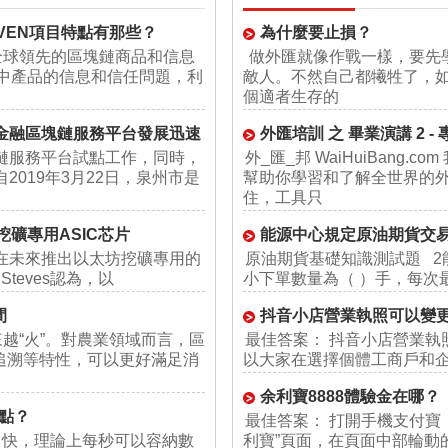
唯鏈VEN項目特點有那些？
為什麼要止損？
位:全球領先的區塊鏈商品和信息
做外匯就像作戰一樣，要先
會中產品的信息和信任問題，利
敵人。不然自己都犧牲了，
個適者生存的
境金融區塊鏈服務平台發展迅速
外匯培訓 之 畢業演講 2 
鏈服務平台試點工作，同時，
外_匯_邦 WaiHuiBang
2019年3月22日，泉州市是
幫助你學習和了解全世界的
住，工具只
坊挖礦專用ASIC芯片
能源中心規定原油期貨交
會在未來推出以太坊挖礦專用的
原油期貨基礎知識測試題 
h Steves認為，以
小下單數量為（ ）手，每次最
間
抖音小店營業執照可以變
來越“火”。對農業領域而言，區
最佳答案： 抖音小店營業執
追溯等特性，可以更好滿足消
以大家在選擇個體工商戶和企
余利寶8888體驗金在哪？
點？
最佳答案： 打開手機支付寶
、快，理論上每秒可以容納數
利寶”頁面，在頁面中部輪動