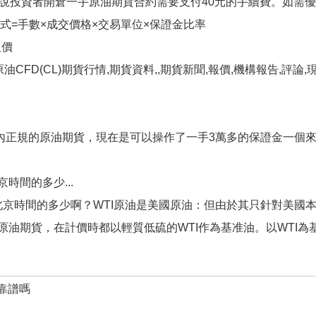
是說投資者開倉一手原油期貨合約需要支付40元的手續費。如需
式=手數×成交價格×交易單位×保證金比率
報價
CFD(CL)期貨行情,期貨資料,,期貨新聞,報價,機構報告,評論
正規的原油期貨，現在是可以操作了一手3萬多的保證金一個來回
時間的多少...
京時間的多少啊？WTI原油是美國原油：但由於其只針對美國
原油期貨，在計價時都以輕質低硫的WTI作為基准油。以WTI
靠譜嗎