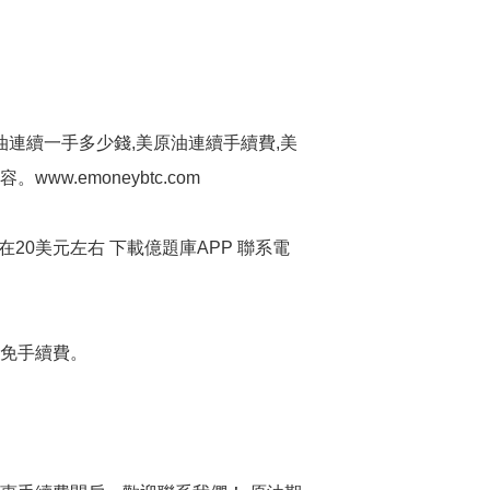
連續一手多少錢,美原油連續手續費,美
.emoneybtc.com
20美元左右 下載億題庫APP 聯系電
今免手續費。