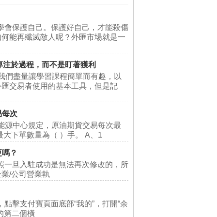
學會保護自己。保護好自己，才能殺傷
如何能再殲滅敵人呢？外匯市場就是一
- 專注於過程，而不是盯著獲利
.com 我們盡量讓學習課程簡單而有趣，以
外匯交易者使用的基本工具，但是記
易每次
2能源中心規定，原油期貨交易每次最
大下單數量為（ ）手。 A、1
更嗎？
照一旦入駐成功是無法再次修改的，所
業/公司營業執
，點擊支付寶頁面底部“我的”，打開“余
的第二個橫