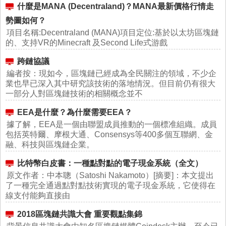
什麼是MANA (Decentraland)？MANA最新價格行情走
勢圖如何？
項目名稱:Decentraland (MANA)項目定位:基於以太坊區塊鏈
的、支持VR的Minecraft 及Second Life式游戲
跨鏈協議
編者按：現如今，區塊鏈已經成為全民關注的領域，不少企
業也早已深入其中研究該技術的落地情況。但目前仍有很大
一部分人對區塊鏈技術的相關概念並不
EEA是什麼？為什麼需要EEA？
據了解，EEA是一個由聯盟成員推動的一個標准組織。成員
包括英特爾、摩根大通、Consensys等400多個互聯網、金
融、科技與區塊鏈企業。
比特幣白皮書：一種點對點的電子現金系統（全文）
原文作者：中本聰（Satoshi Nakamoto）[摘要]：本文提出
了一種完全通過點對點技術實現的電子現金系統，它使得在
線支付能夠直接由
2018區塊鏈共識大會 重要觀點集錦