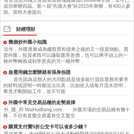
背景信息共識大會由知名區塊鏈媒體Coindesk主辦，至今已
成功舉辦四屆。第一屆“共識大會”於2015年舉辦，有400人參
加。當時大會提出
財經理財
幾個炒外匯小知識
近年，外匯逐漸成為繼股票和債券之後的又一投資熱點。買
賣外匯，投資者既可以賺取匯率差價，也可以將手頭上的一
種外幣轉換成利率更高的另一種外幣，
急需用錢怎麼辦就有張身份證
首先因為這類人的共同點就是很多銀行貸款業務所要求
的材料或證明一時都沒法出具，比如收入或每月流水證明，
畢竟才剛開始工作，並不可能
外匯中常見交易品種的走勢規律
外_匯_邦 WaiHuiBang.com 外匯市場的交易品種有幾十
種，不但有直盤交易還有交叉盤交
購買支付寶5折公交卡可以省多少錢？
最佳答案： 支付寶5折公交卡活動時間是2018年的9月1日-9