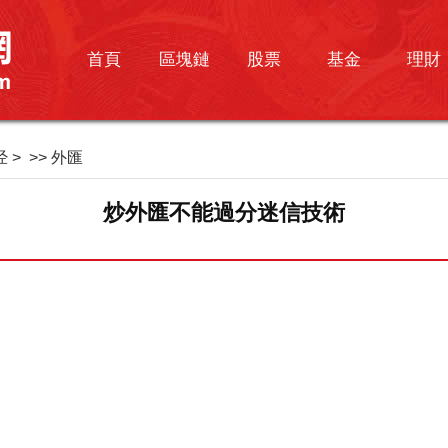
首頁
區塊鏈
股票
基金
理財
经
> >>
外匯
炒外匯不能過分迷信技術