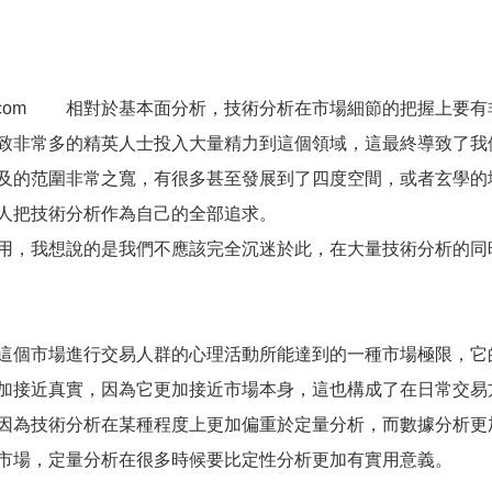
Bang.com 相對於基本面分析，技術分析在市場細節的把握上要有非常大
致非常多的精英人士投入大量精力到這個領域，這最終導致了我
及的范圍非常之寬，有很多甚至發展到了四度空間，或者玄學的
人把技術分析作為自己的全部追求。
，我想說的是我們不應該完全沉迷於此，在大量技術分析的同
個市場進行交易人群的心理活動所能達到的一種市場極限，它
加接近真實，因為它更加接近市場本身，這也構成了在日常交易
因為技術分析在某種程度上更加偏重於定量分析，而數據分析更
市場，定量分析在很多時候要比定性分析更加有實用意義。