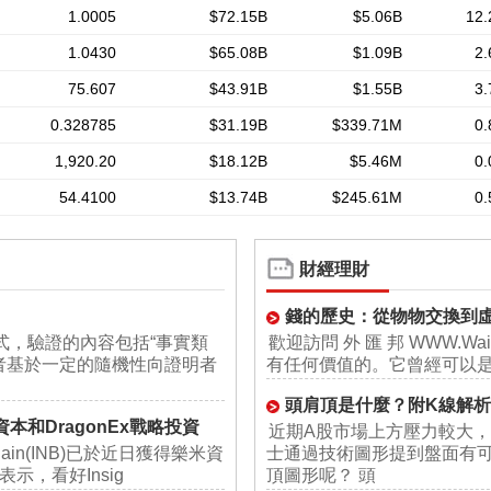
財經理財
錢的歷史：從物物交換到
式，驗證的內容包括“事實類
歡迎訪問 外 匯 邦 WWW.Wa
證者基於一定的隨機性向證明者
有任何價值的。它曾經可以
頭肩頂是什麼？附K線解析
樂米資本和DragonEx戰略投資
近期A股市場上方壓力較大
hain(INB)已於近日獲得樂米資
士通過技術圖形提到盤面有
示，看好Insig
頂圖形呢？ 頭