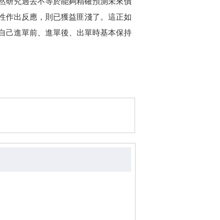
然研究過去不等於能夠精確預測未來價
性作出反應，則已獲益匪淺了。這正如
自己進單前、進單後、出單時基本保持