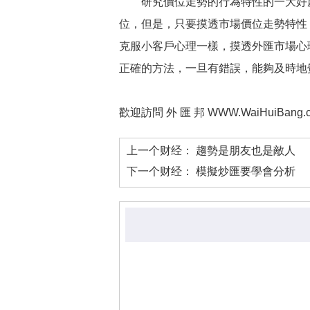
研究價位走勢的行為特性的一大好處
位，但是，只要摸透市場價位走勢特性
克服小客戶心理一樣，摸透外匯市場心
正確的方法，一旦有錯誤，能夠及時地
歡迎訪問 外 匯 邦 WWW.WaiHuiBang.
上一个财经：
趨勢是朋友也是敵人
下一个财经：
模擬炒匯要學會分析