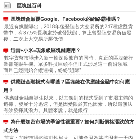
區塊鏈百科
區塊鏈會顛覆Google、Facebook的網絡霸權嗎？
最近有媒體曝出，2018年後登陸各大交易所的247種虛擬貨
幣中，有87.5%長期處於破發狀態，算上曾登陸交易所破發
後，二次上大交易所壓低價
迅雷+小米=現象級區塊鏈應用？
數字貨幣市場步入新一輪深度熊市的同時，真正的區塊鏈行
業卻滿眼生機。眾多科技巨頭不但正式涉足這一前沿領域，
而且已經開始合縱連橫，紛紛“組隊”
供應鏈金融模式有哪些？區塊鏈在供應鏈金融中如何應
用？
供應鏈金融自誕生以來，以其獨到的模式受到了市場主體的
追捧，發展十分迅速，但是因受限於其他因素，所以還無法
有效發揮其潛力。具體來說，就是銀行
為什麼加密市場的季節性很重要? 如何判斷價格漲跌的方
式方法
前言：加密市場的波動性極大，可能會因為某些因素一天內