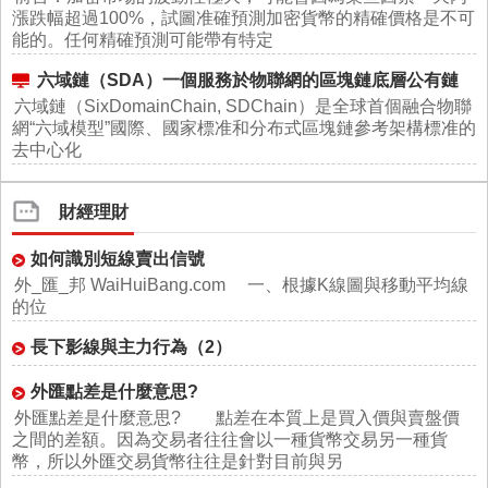
漲跌幅超過100%，試圖准確預測加密貨幣的精確價格是不可
能的。任何精確預測可能帶有特定
六域鏈（SDA）一個服務於物聯網的區塊鏈底層公有鏈
六域鏈（SixDomainChain, SDChain）是全球首個融合物聯
網“六域模型”國際、國家標准和分布式區塊鏈參考架構標准的
去中心化
財經理財
如何識別短線賣出信號
外_匯_邦 WaiHuiBang.com 一、根據K線圖與移動平均線
的位
長下影線與主力行為（2）
外匯點差是什麼意思?
外匯點差是什麼意思? 點差在本質上是買入價與賣盤價
之間的差額。因為交易者往往會以一種貨幣交易另一種貨
幣，所以外匯交易貨幣往往是針對目前與另