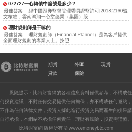
072727一心轉債中簽號是多少？
最佳答案： 經中國證券監督管理委員證監許可[2018]2160號
文核准，雲南鴻翔一心堂藥業（集團）股
理財規劃師是干嘛的
最佳答案： 理財規劃師（Financial Planner）是為客戶提供
全面理財規劃的專業人士。按照
期貨
外匯
現貨
貸款
保險
風險提示：比特財富網的各種信息資料僅供參考，不構成任
何投資建議，不對任何交易提供任何擔保，亦不構成任何邀約，
不作為任何法律文件，投資人據此進行投資交易而產生的後果請
自行承擔，本網站不承擔任何責任，理財有風險，投資需謹慎。
比特財富網 版權所有 © www.emoneybtc.com