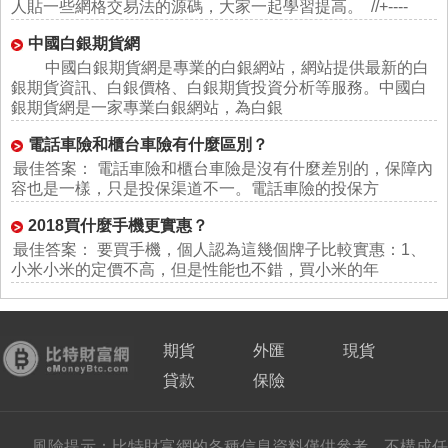
人貼一些網格交易法的源碼，大家一起學習提高。 //+----
中國白銀期貨網
中國白銀期貨網是專業的白銀網站，網站提供最新的白
銀期貨資訊、白銀價格、白銀期貨投資分析等服務。中國白
銀期貨網是一家專業白銀網站，為白銀
電話車險和櫃台車險有什麼區別？
最佳答案： 電話車險和櫃台車險是沒有什麼差別的，保障內
容也是一樣，只是投保渠道不一。電話車險的投保方
2018買什麼手機更實惠？
最佳答案： 要買手機，個人認為這幾個牌子比較實惠：1、
小米小米的定價不高，但是性能也不錯，買小米的年
期貨
外匯
現貨
貸款
保險
風險提示：比特財富網的各種信息資料僅供參考，不構成任