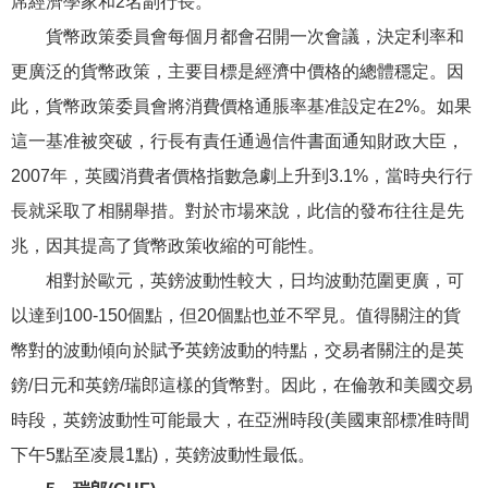
席經濟學家和2名副行長。
貨幣政策委員會每個月都會召開一次會議，決定利率和
更廣泛的貨幣政策，主要目標是經濟中價格的總體穩定。因
此，貨幣政策委員會將消費價格通脹率基准設定在2%。如果
這一基准被突破，行長有責任通過信件書面通知財政大臣，
2007年，英國消費者價格指數急劇上升到3.1%，當時央行行
長就采取了相關舉措。對於市場來說，此信的發布往往是先
兆，因其提高了貨幣政策收縮的可能性。
相對於歐元，英鎊波動性較大，日均波動范圍更廣，可
以達到100-150個點，但20個點也並不罕見。值得關注的貨
幣對的波動傾向於賦予英鎊波動的特點，交易者關注的是英
鎊/日元和英鎊/瑞郎這樣的貨幣對。因此，在倫敦和美國交易
時段，英鎊波動性可能最大，在亞洲時段(美國東部標准時間
下午5點至凌晨1點)，英鎊波動性最低。