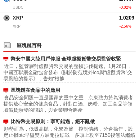
區塊鏈百科
幣安中國大陸用戶停服 全球虛擬貨幣交易監管收緊
近日，監管層對虛擬貨幣交易的整頓步伐提速。1月26日，
中國互聯網金融協會發布《關於防范境外ico與“虛擬貨幣”交
易風險的提示》，告知“根據
區塊鏈在食品中的應用
食品安全問題一直是國家的重中之重，京東致力於為消費者
提供放心安全的健康食品，針對白酒、奶粉、加工食品等領
域假貨頻發的問題，與企業聯合將產
比特幣交易原則：寧可錯過，絕不亂做
順勢而為，低吸高拋，化繁為簡，控制情緒，分倉操作，設
定止損btc早盤雙方展開拉鋸戰，多頭上攻至7150後無法繼續