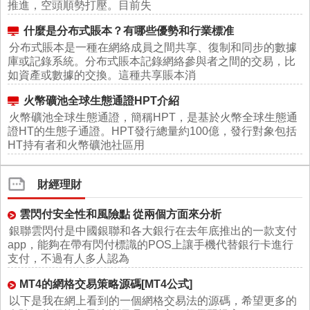
推進，空頭順勢打壓。目前失
什麼是分布式賬本？有哪些優勢和行業標准
分布式賬本是一種在網絡成員之間共享、復制和同步的數據
庫或記錄系統。分布式賬本記錄網絡參與者之間的交易，比
如資產或數據的交換。這種共享賬本消
火幣礦池全球生態通證HPT介紹
火幣礦池全球生態通證，簡稱HPT，是基於火幣全球生態通
證HT的生態子通證。HPT發行總量約100億，發行對象包括
HT持有者和火幣礦池社區用
財經理財
雲閃付安全性和風險點 從兩個方面來分析
銀聯雲閃付是中國銀聯和各大銀行在去年底推出的一款支付
app，能夠在帶有閃付標識的POS上讓手機代替銀行卡進行
支付，不過有人多人認為
MT4的網格交易策略源碼[MT4公式]
以下是我在網上看到的一個網格交易法的源碼，希望更多的